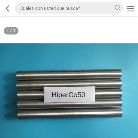
1
/
1