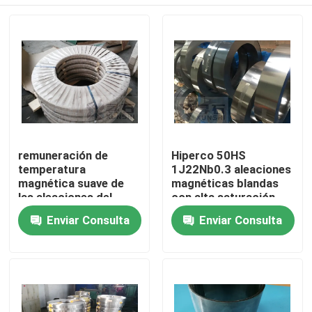
remuneración de
Hiperco 50HS
temperatura
1J22Nb0.3 aleaciones
magnética suave de
magnéticas blandas
las aleaciones del
con alta saturación
grueso 1J38 de 2.0m
magnética
En casa
Enviar Consulta
Enviar Consulta
m
Productos
Los vídeos