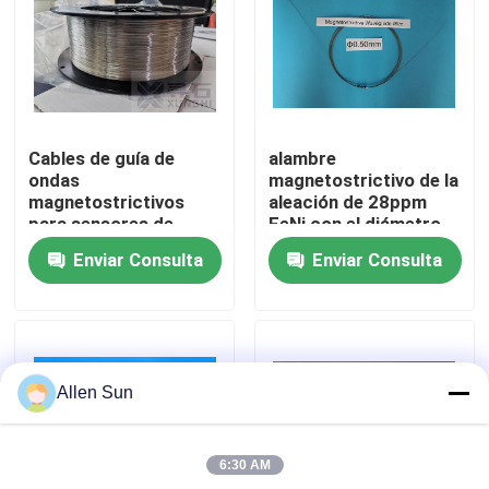
Sobre nosotros
Recorrido por la fábrica
Cables de guía de
alambre
ondas
magnetostrictivo de la
Control de calidad
magnetostrictivos
aleación de 28ppm
para sensores de
FeNi con el diámetro
medida de nivel
0.5m m
Enviar Consulta
Enviar Consulta
Diámetro 0,50 mm,
Contacta con nosotros
entregados en bobina
y recta
Noticias
Allen Sun
Casos de trabajo
6:30 AM
Solicitar una cita