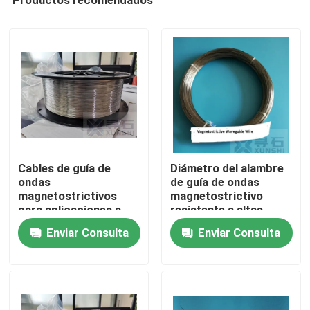
Cables de guía de
Diámetro del alambre
ondas
de guía de ondas
magnetostrictivos
magnetostrictivo
para aplicaciones a
resistente a altas
En casa
altas temperaturas
temperaturas 0,8 mm
Enviar Consulta
Enviar Consulta
Diámetro 0,8 mm
Productos
Los vídeos