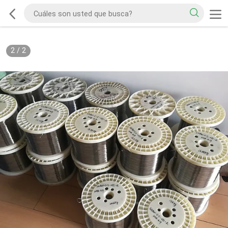
2
/
2